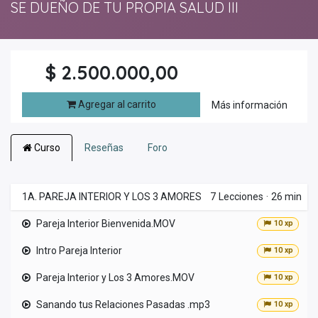
SE DUEÑO DE TU PROPIA SALUD III
$
2.500.000,00
Agregar al carrito
Más información
Curso
Reseñas
Foro
1A. PAREJA INTERIOR Y LOS 3 AMORES
7
Lecciones
·
26 min
Pareja Interior Bienvenida.MOV
10 xp
Intro Pareja Interior
10 xp
Pareja Interior y Los 3 Amores.MOV
10 xp
Sanando tus Relaciones Pasadas .mp3
10 xp