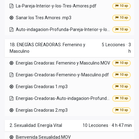
La-Pareja-Interior-y-los-Tres-Amores.pdf
10 xp
Sanar los Tres Amores .mp3
10 xp
Auto-indagacion-Profunda-Pareja-Interior-y-los-3-Amores.pdf
10 xp
1B. ENEGÍAS CREADORAS: Femenino y
5
Lecciones
·
3
Masculino
h
Energías Creadoras: Femenino y Masculino.MOV
10 xp
Energias-Creadoras-Femenino-y-Masculino.pdf
10 xp
Energías Creadoras 1.mp3
10 xp
Energias-Creadoras-Auto-indagacion-Profunda.pdf
10 xp
Energías Creadoras 2.mp3
10 xp
2. Sexualidad: Energía Vital
10
Lecciones
·
4 h 47 min
Bienvenida Sexualidad.MOV